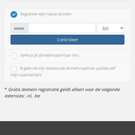
Registreer een nieuw domein
www.
Controleer
Verhuis je domeinnaam naar ons
Ik gebruik mijn bestaande domeinnaam en update zelf
mijn naamservers
*
Gratis domein registratie geldt alleen voor de volgende
extensies: .nl, .be