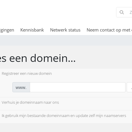
igingen
Kennisbank
Netwerk status
Neem contact op met 
es een domein...
Registreer een nieuw domein
www.
Verhuis je domeinnaam naar ons
Ik gebruik mijn bestaande domeinnaam en update zelf mijn naamservers